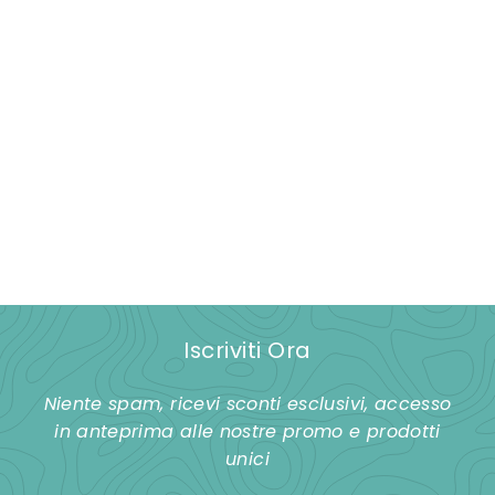
Barattolo rotondo
1000 ml
d
€7,00
da
a
€
7
,
Iscriviti Ora
0
0
Niente spam, ricevi sconti esclusivi, accesso
in anteprima alle nostre promo e prodotti
unici