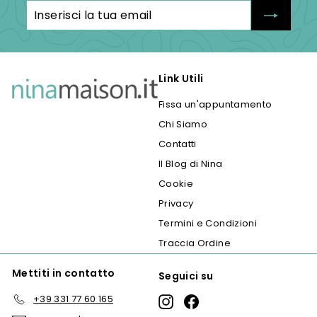
Inserisci
Iscriviti
la
tua
email
Link Utili
Fissa un'appuntamento
Chi Siamo
Contatti
Il Blog di Nina
Cookie
Privacy
Termini e Condizioni
Traccia Ordine
Mettiti in contatto
Seguici su
+39 331 77 60 165
Instagram
Facebook