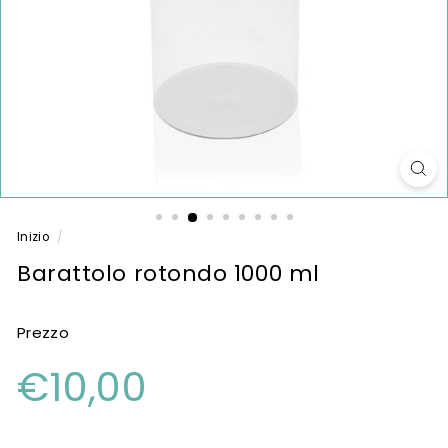
Inizio
/
Barattolo rotondo 1000 ml
Prezzo
Prezzo
€10,00
€10,00
di
listino