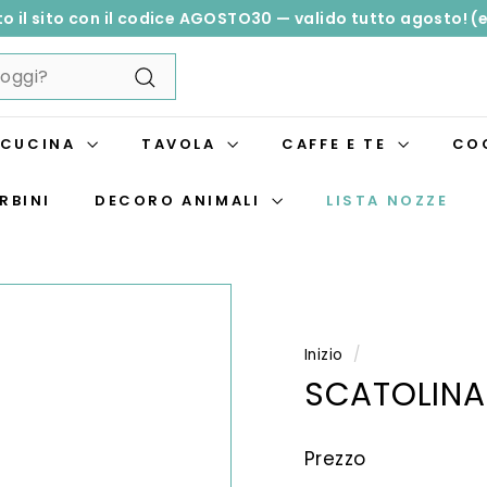
o il sito con il codice AGOSTO30 — valido tutto agosto! (e
Metti
in
pausa
presentazione
CUCINA
TAVOLA
CAFFE E TE
CO
RBINI
DECORO ANIMALI
LISTA NOZZE
Inizio
/
SCATOLINA 
Prezzo