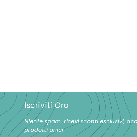
SCATOLINA VIOLET
"O, o" FUXIA
€
€9,00
9
,
0
0
Iscriviti Ora
Niente spam, ricevi sconti esclusivi, a
prodotti unici