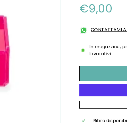
Prezzo
€9
€9,00
di
listino
CONTATTAMI AL
In magazzino, p
lavorativi
Ritiro disponib