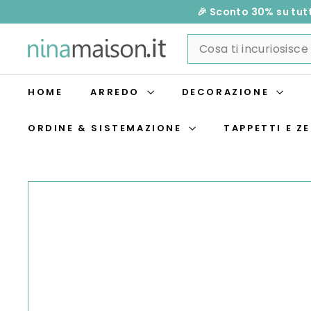
Vai
🎉 Sconto 30% su tutt
direttamente
N
Search
ai
i
contenuti
n
a
HOME
ARREDO
DECORAZIONE
M
a
ORDINE & SISTEMAZIONE
TAPPETTI E ZE
i
s
o
n