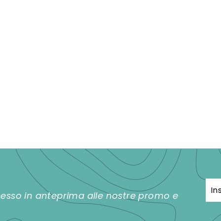
Inse
Iscr
ccesso in anteprima alle nostre promo e
la
tua