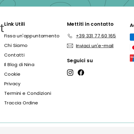
ema
Link Utili
Mettiti in contatto
A
Fissa un'appuntamento
+39 331 77 60 165
Chi Siamo
Inviaci un'e-mail
Contatti
Seguici su
Il Blog di Nina
Instagram
Facebook
Cookie
Privacy
Termini e Condizioni
Traccia Ordine