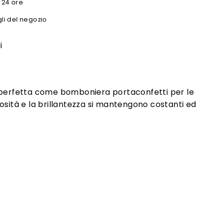
n 24 ore
gli del negozio
i
le perfetta come bomboniera portaconfetti per le
nosità e la brillantezza si mantengono costanti ed