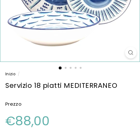
Inizio
/
Servizio 18 piatti MEDITERRANEO
Prezzo
Prezzo
€88,00
€88,00
di
listino