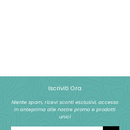
Servizio 18 piatti
MEDITERRANEO
€
€88,00
8
8
,
0
Iscriviti Ora
0
Niente spam, ricevi sconti esclusivi, accesso
in anteprima alle nostre promo e prodotti
unici
Inserisci
Iscriviti