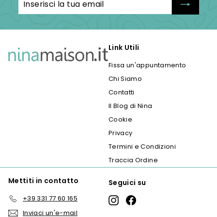
la
tua
email
Link Utili
Fissa un'appuntamento
Chi Siamo
Contatti
Il Blog di Nina
Cookie
Privacy
Termini e Condizioni
Traccia Ordine
Mettiti in contatto
Seguici su
+39 331 77 60 165
Instagram
Facebook
Inviaci un'e-mail