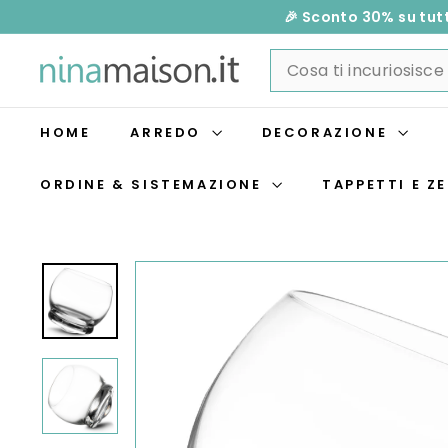
Vai
🎉 Sconto 30% su tutt
direttamente
N
Search
ai
i
contenuti
n
a
HOME
ARREDO
DECORAZIONE
M
a
ORDINE & SISTEMAZIONE
TAPPETTI E ZE
i
s
o
n