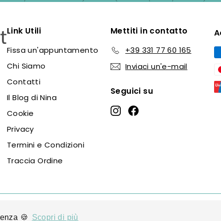
Link Utili
Mettiti in contatto
A
Fissa un'appuntamento
+39 331 77 60 165
Chi Siamo
Inviaci un'e-mail
Contatti
Seguici su
Il Blog di Nina
Instagram
Facebook
Cookie
Privacy
Termini e Condizioni
Traccia Ordine
pyright @ P.IVA IT 07545021219 © 2024, Nina Maison - KokoDesign
rienza 🍪
rienza 🍪
Scopri di più
Scopri di più