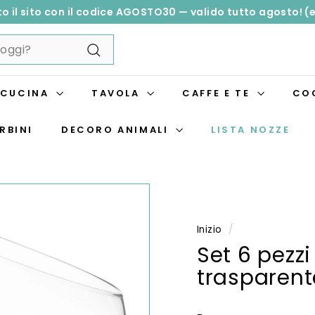
o il sito con il codice AGOSTO30 — valido tutto agosto! (e
Metti
in
pausa
presentazione
CUCINA
TAVOLA
CAFFE E TE
CO
RBINI
DECORO ANIMALI
LISTA NOZZE
Inizio
/
Set 6 pezzi
trasparent