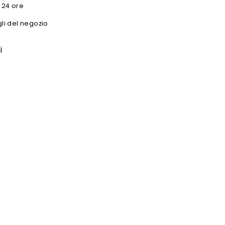
n 24 ore
gli del negozio
i