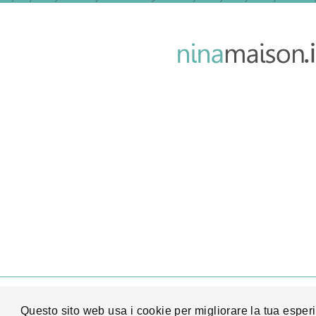
© 2026 Nina Maison Co
Questo sito web usa i cookie per migliorare la tua espe
Questo sito web usa i cookie per migliorare la tua espe