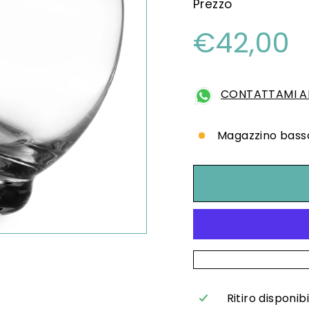
Prezzo
Prezzo
€
€42,00
di
listino
CONTATTAMI AL
Magazzino basso,
Ritiro disponib