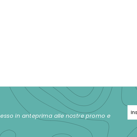
Inse
Iscr
ccesso in anteprima alle nostre promo e
la
tua
ema