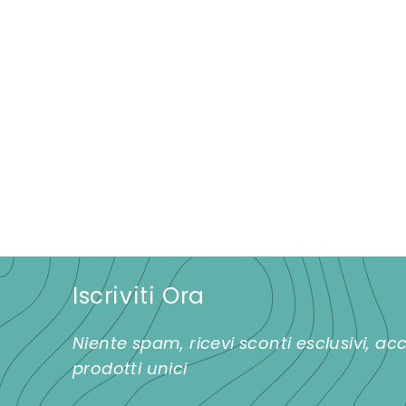
Set 6 pezzi bicchieri
acqua Trottola
trasparente
€
€42,00
4
2
,
0
Iscriviti Ora
0
Niente spam, ricevi sconti esclusivi, a
prodotti unici